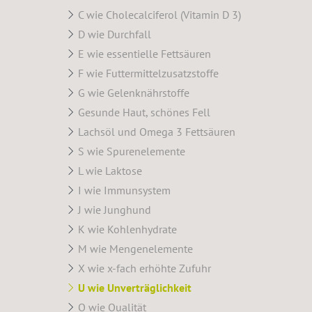
C wie Cholecalciferol (Vitamin D 3)
D wie Durchfall
E wie essentielle Fettsäuren
F wie Futtermittelzusatzstoffe
G wie Gelenknährstoffe
Gesunde Haut, schönes Fell
Lachsöl und Omega 3 Fettsäuren
S wie Spurenelemente
L wie Laktose
I wie Immunsystem
J wie Junghund
K wie Kohlenhydrate
M wie Mengenelemente
X wie x-fach erhöhte Zufuhr
U wie Unverträglichkeit
Q wie Qualität