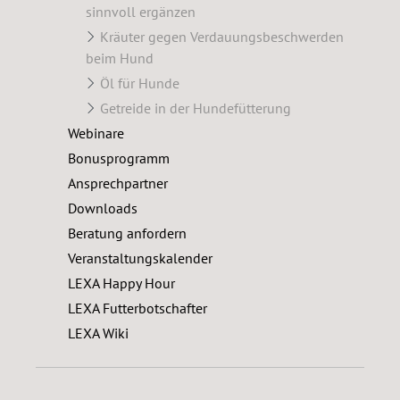
sinnvoll ergänzen
Kräuter gegen Verdauungsbeschwerden
beim Hund
Öl für Hunde
Getreide in der Hundefütterung
Webinare
Bonusprogramm
Ansprechpartner
Downloads
Beratung anfordern
Veranstaltungskalender
LEXA Happy Hour
LEXA Futterbotschafter
LEXA Wiki