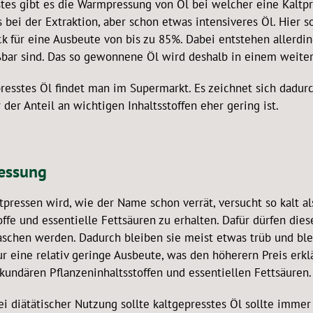
stes gibt es die Warmpressung von Öl bei welcher eine Kaltpr
ls bei der Extraktion, aber schon etwas intensiveres Öl. Hie
ck für eine Ausbeute von bis zu 85%. Dabei entstehen allerdi
bar sind. Das so gewonnene Öl wird deshalb in einem weitere
esstes Öl findet man im Supermarkt. Es zeichnet sich dadurch
 der Anteil an wichtigen Inhaltsstoffen eher gering ist.
essung
tpressen wird, wie der Name schon verrät, versucht so kalt al
offe und essentielle Fettsäuren zu erhalten. Dafür dürfen dies
aschen werden. Dadurch bleiben sie meist etwas trüb und ble
ur eine relativ geringe Ausbeute, was den höherern Preis erkl
kundären Pflanzeninhaltsstoffen und essentiellen Fettsäuren.
ei diätätischer Nutzung sollte kaltgepresstes Öl sollte imm