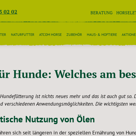
3 02 02
BERATUNG
HORSELE
TER
NATURFUTTER
ATCOM HORSE
ZUBEHÖR
HAUS- & HOFTIERE
AKTION
für Hunde: Welches am be
 Hundefütterung ist nichts neues mehr und das ist auch gut so. 
nd verschiedenen Anwendungsmöglichkeiten. Die wichtigsten we
ätische Nutzung von Ölen
hren sich seit längeren in der speziellen Ernährung von Hund