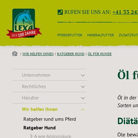
 Hauptinhalt springen
Zur Suche springen
Zur Hauptnavigation springen
RUFEN SIE UNS AN:
+41 33 24
PFERDEFUTTER
MINERALFUTTER
ZUSATZFUT
WIR HELFEN IHNEN
RATGEBER HUND
ÖL FÜR HUNDE
Öl 
Unternehmen
Rechtliches
Öl in der
Händler
Sorten u
Wir helfen Ihnen
Diät
Ratgeber rund ums Pferd
Ratgeber Hund
Öle bewä
A wie Aminosäure