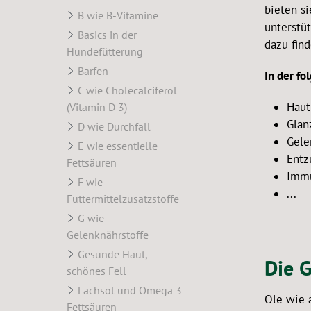
bieten s
B wie B-Vitamine
unterstü
Basics in der
dazu fin
Hundefütterung
Barfen
In der fo
C wie Cholecalciferol
Haut
(Vitamin D 3)
Glan
D wie Durchfall
Gele
E wie essentielle
Entz
Fettsäuren
Imm
F wie
...
Futtermittelzusatzstoffe
G wie
Gelenknährstoffe
Gesunde Haut,
Die 
schönes Fell
Lachsöl und Omega 3
Öle wie 
Fettsäuren