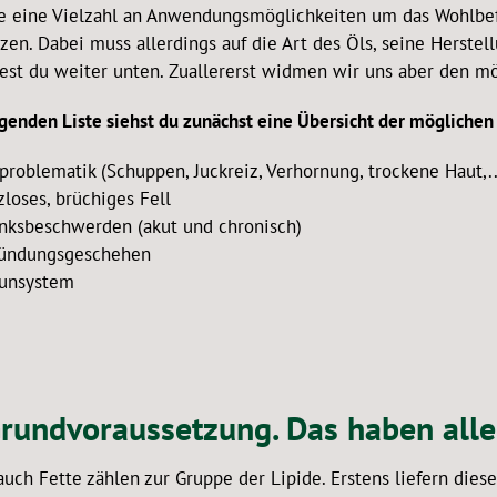
ie eine Vielzahl an Anwendungsmöglichkeiten um das Wohlbef
tzen. Dabei muss allerdings auf die Art des Öls, seine Herst
dest du weiter unten. Zuallererst widmen wir uns aber den m
lgenden Liste siehst du zunächst eine Übersicht der mögliche
problematik (Schuppen, Juckreiz, Verhornung, trockene Haut,..
zloses, brüchiges Fell
nksbeschwerden (akut und chronisch)
ündungsgeschehen
unsystem
Grundvoraussetzung. Das haben all
auch Fette zählen zur Gruppe der Lipide. Erstens liefern dies