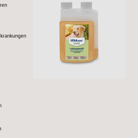
uren
rkrankungen
n
n