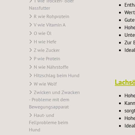
T wie Trocken- oder
Enth
Nassfutter
Wert
R wie Rohprotein
Gute
V wie Vitamin A
Hohe
O wie Öl
Unte
H wie Hefe
Zur 
Idea
Z wie Zucker
P wie Protein
N wie Nährstoffe
Hitzschlag beim Hund
Lachsö
W wie Wolf
Zwicken und Zwacken
Hohe
- Probleme mit dem
Kann
Bewegungsapparat
sorg
Haut- und
Hohe
Fellprobleme beim
Idea
Hund