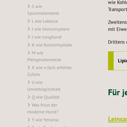
wie Kohle
S wie
Transpor
Spurenelemente
L wie Laktose
Zweitens
I wie Immunsystem
mit Eiwe
J wie Junghund
Drittens
K wie Kohlenhydrate
M wie
Mengenelemente
Lipi
X wie x-fach erhöhte
Zufuhr
U wie
Unverträglichkeit
Für 
Q wie Qualität
Was frisst der
moderne Hund?
Leins
Y wie Yersinia