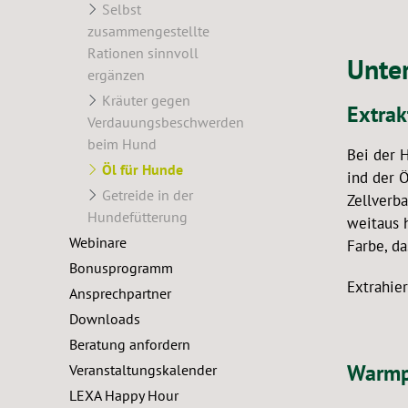
Selbst
zusammengestellte
Rationen sinnvoll
Unter
ergänzen
Kräuter gegen
Extrak
Verdauungsbeschwerden
beim Hund
Bei der 
Öl für Hunde
ind der 
Getreide in der
Zellverb
Hundefütterung
weitaus 
Webinare
Farbe, da
Bonusprogramm
Extrahier
Ansprechpartner
Downloads
Beratung anfordern
Warmp
Veranstaltungskalender
LEXA Happy Hour