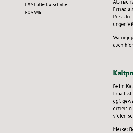
Als näch
LEXA Futterbotschafter
Ertrag a
LEXA Wiki
Pressdru
ungenieß
Warmgepr
auch hier
Kaltpr
Beim Kal
Inhaltsst
ggf. gew
erzielt n
vielen se
Merke: B