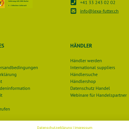
+41 33 243 02 02
info@lexa-futter.ch
ES
HÄNDLER
Händler werden
Versandbedingungen
International suppliers
rklärung
Händlersuche
t
Händlershop
deninformation
Datenschutz Handel
it
Webinare für Handelspartner
rufen
Datenschutzerklärung
|
Impressum