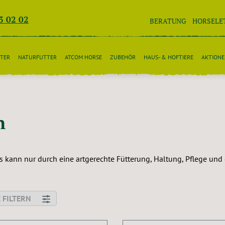
3 02 02
BERATUNG
HORSELE
TER
NATURFUTTER
ATCOM HORSE
ZUBEHÖR
HAUS- & HOFTIERE
AKTION
n
s kann nur durch eine artgerechte Fütterung, Haltung, Pflege und
 FILTERN