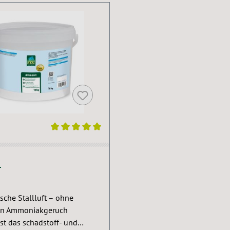
ittliche Bewertung von 5 von 5 Sternen
T
ische Stallluft – ohne
en Ammoniakgeruch
st das schadstoff- und