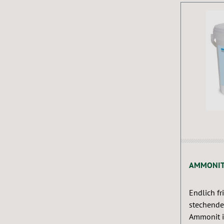
Durchschn
AMMONI
Endlich fr
stechend
Ammonit i