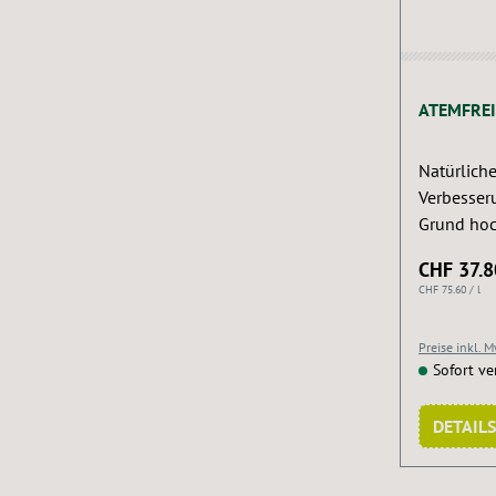
ATEMFREI
Natürliche
Verbesserun
Grund hoc
besonders
CHF 37.8
der Huste
CHF 75.60 / l
Inhalation
Boxenbere
Preise inkl. 
Stallluft 
Sofort ve
verbessert
verdünne
DETAILS