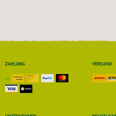
Einstreuba
Geruchsbelastu
Ammonit geeignet? 
Größe Offen- und Boxenhaltung Ställe
mit erhöht
Geruchsbelastung St
Fokus auf 
Vorteil auf eine
Einstreupu
kohlensaurem
durch ant
ZAHLUNG
VERSAND
Pflanzen – zur effektiven Bindung 
Schadstoffe
optimiertes Stall
Mehr Frisc