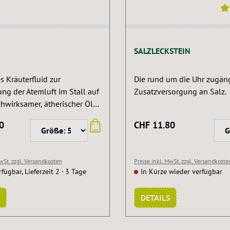
Durchschnittliche Bewertu
SALZLECKSTEIN
s Kräuterfluid zur
Die rund um die Uhr zugän
g der Atemluft im Stall auf
Zusatzversorgung an Salz.
hwirksamer, ätherischer Öle
 im Herbst/Winter während
0
CHF 11.80
nzeit zu empfehlen. Auch zur
 geeignet. Atemfrei sollte im
ich versprüht werden. Die
MwSt. zzgl. Versandkosten
Preise inkl. MwSt. zzgl. Versandkoste
wird sofort erheblich
rfügbar, Lieferzeit 2 - 3 Tage
In Kürze wieder verfügbar
. Zur Inhalation mit Wasser
n
DETAILS