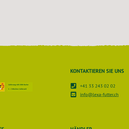
sis und eine reduzierte
ng im Stall. Für wen ist
Pferdeställe jeder
er Feuchtigkeits- oder
allbetreiber mit
Hygiene und Stallklima Dein
n Blick Hochwertiges
lver auf Basis von
 Algenkalk, ergänzt
iseptische und aromatische
KONTAKTIEREN SIE UNS
von
n und Ammoniak für ein
+41 33 243 02 02
klima. Weniger Geruch.
info@lexa-futter.ch
he. Mehr Stallkomfort.