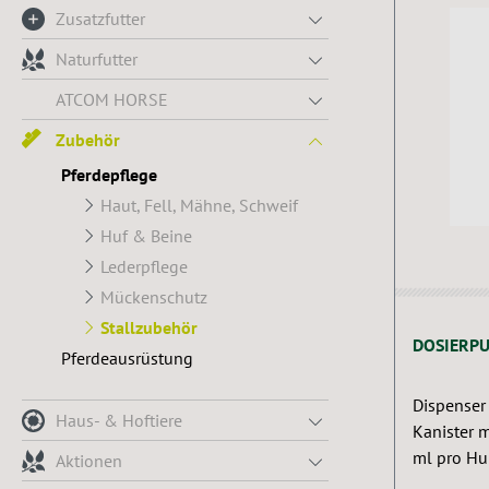
Zusatzfutter
Naturfutter
ATCOM HORSE
Zubehör
Pferdepflege
Haut, Fell, Mähne, Schweif
Huf & Beine
Lederpflege
Mückenschutz
Stallzubehör
DOSIERPU
Pferdeausrüstung
Dispenser
Haus- & Hoftiere
Kanister 
ml pro Hu
Aktionen
den 5 Lite