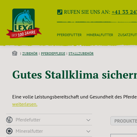
 Hauptinhalt springen
Zur Suche springen
Zur Hauptnavigation springen
RUFEN SIE UNS AN:
+41 33 24
PFERDEFUTTER
MINERALFUTTER
ZUSATZFUT
ZUBEHÖR
PFERDEPFLEGE
STALLZUBEHÖR
Gutes Stallklima sicher
Eine volle Leistungsbereitschaft und Gesundheit des Pferde
weiterlesen.
Pferdefutter
PRODUKTE
Mineralfutter