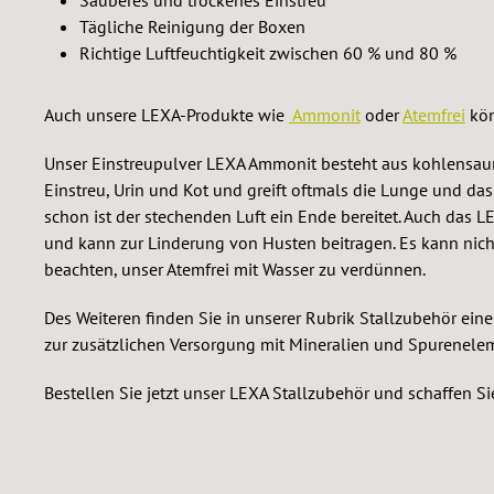
Sauberes und trockenes Einstreu
spürbar fr
Tägliche Reinigung der Boxen
Stallumfeld. So wirkt A
Richtige Luftfeuchtigkeit zwischen 60 % und 80 %
Ammoniak 
Zersetzung
Auch unsere LEXA-Produkte wie
Ammonit
oder
Atemfrei
kön
Genau hier
bindet übe
Unser Einstreupulver LEXA Ammonit besteht aus kohlensaur
reduziert 
Einstreu, Urin und Kot und greift oftmals die Lunge und d
trägt zu 
schon ist der stechenden Luft ein Ende bereitet. Auch das L
Stallklima bei Es unterstüt
und kann zur Linderung von Husten beitragen. Es kann nicht 
ein angen
beachten, unser Atemfrei mit Wasser zu verdünnen.
Besonders
oder in Ze
Des Weiteren finden Sie in unserer Rubrik Stallzubehör ein
kann ein
zur zusätzlichen Versorgung mit Mineralien und Spurenele
sinnvoll sein. Anwendun
regelmäßi
Bestellen Sie jetzt unser LEXA Stallzubehör und schaffen 
oder gezie
Bereiche (z
Das Ergebn