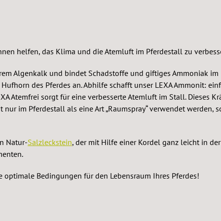
ischeres und gepflegteres
mmonit
entsteht durch die
 von Urin in der Einstreu.
nen helfen, das Klima und die Atemluft im Pferdestall zu verbess
 setzt Ammonit an: Es
rschüssige Feuchtigkeit Es
em Algenkalk und bindet Schadstoffe und giftiges Ammoniak im 
die Ammoniakentwicklung Es
as Hufhorn des Pferdes an. Abhilfe schafft unser LEXA Ammonit: e
einem hygienischeren
EXA Atemfrei sorgt für eine verbesserte Atemluft im Stall. Dieses
zt dauerhaft
nur im Pferdestall als eine Art „Raumspray“ verwendet werden, so
ehmes Stallumfeld
 in geschlossenen Ställen
iten erhöhter Stallbelastung
en Natur-
Salzleckstein
, der mit Hilfe einer Kordel ganz leicht in 
e regelmäßige Anwendung
menten.
g Ammonit
g dünn unter die Einstreu
Sie optimale Bedingungen für den Lebensraum Ihres Pferdes!
lt auf stark beanspruchte
. B. Pinkelstellen) streuen.
is ist eine trockenere