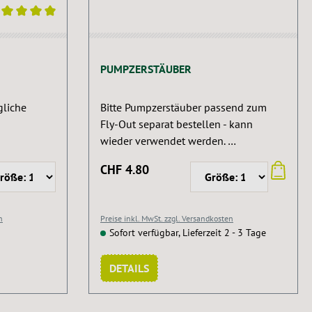
ng von 5 von 5 Sternen
PUMPZERSTÄUBER
gliche
Bitte Pumpzerstäuber passend zum
Fly-Out separat bestellen - kann
wieder verwendet werden.
Abweichungen in Farbe und Form
CHF 4.80
möglich.
n
Preise inkl. MwSt. zzgl. Versandkosten
Sofort verfügbar, Lieferzeit 2 - 3 Tage
DETAILS