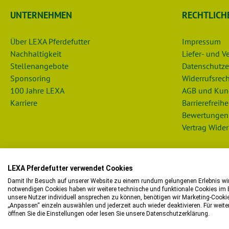
UNTERNEHMEN
RECHTLICH
Über LEXA Pferdefutter
Impressum
Nachhaltigkeit
Liefer- und 
Stellenangebote
Datenschutze
Sponsoring
Widerrufsrech
100 Jahre LEXA
AGB und Kun
Karriere
Barrierefreihe
Bewertungen
Vertrag Wider
LEXA Pferdefutter verwendet Cookies
Damit Ihr Besuch auf unserer Website zu einem rundum gelungenen Erlebnis wird
notwendigen Cookies haben wir weitere technische und funktionale Cookies im E
unsere Nutzer individuell ansprechen zu können, benötigen wir Marketing-Cooki
Bitte beachten Sie, dass wir in 
„Anpassen“ einzeln auswählen und jederzeit auch wieder deaktivieren. Für wei
öffnen Sie die Einstellungen oder lesen Sie unsere Datenschutzerklärung.
Sie möchten i