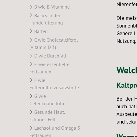
Nierenfet
B wie B-Vitamine
Basics in der
Die meis
Hundefütterung
Sonnenbl
Barfen
Generell
C wie Cholecalciferol
Nutzung,
(Vitamin D 3)
D wie Durchfall
E wie essentielle
Welc
Fettsäuren
F wie
Kaltpr
Futtermittelzusatzstoffe
G wie
Bei der 
Gelenknährstoffe
auch nati
Gesunde Haut,
Ausbeute 
schönes Fell
und sekun
Lachsöl und Omega 3
Fettsäuren
Warmp