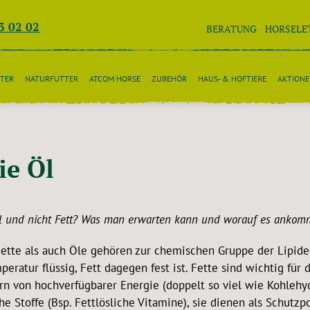
3 02 02
BERATUNG
HORSELE
TER
NATURFUTTER
ATCOM HORSE
ZUBEHÖR
HAUS- & HOFTIERE
AKTION
ie Öl
 und nicht Fett? Was man erwarten kann und worauf es ankom
ette als auch Öle gehören zur chemischen Gruppe der Lipide.
eratur flüssig, Fett dagegen fest ist. Fette sind wichtig fü
rn von hochverfügbarer Energie (doppelt so viel wie Kohlehyd
che Stoffe (Bsp. Fettlösliche Vitamine), sie dienen als Schut