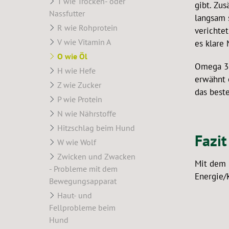
T wie Trocken- oder
gibt. Zu
Nassfutter
langsam 
R wie Rohprotein
verichte
V wie Vitamin A
es klare
O wie Öl
Omega 3 u
H wie Hefe
erwähnt 
Z wie Zucker
das best
P wie Protein
N wie Nährstoffe
Hitzschlag beim Hund
Fazit
W wie Wolf
Zwicken und Zwacken
Mit dem 
- Probleme mit dem
Energie/
Bewegungsapparat
Haut- und
Fellprobleme beim
Hund