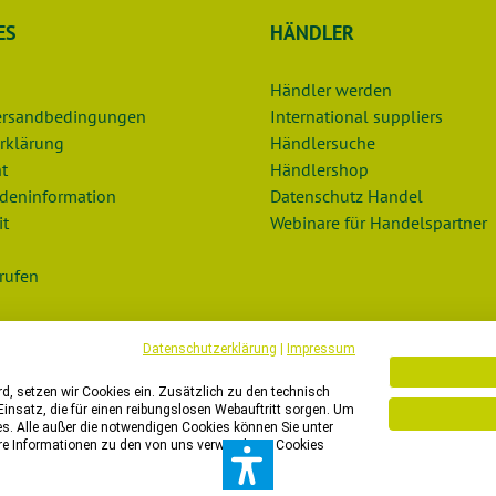
ES
HÄNDLER
Händler werden
Versandbedingungen
International suppliers
rklärung
Händlersuche
t
Händlershop
deninformation
Datenschutz Handel
it
Webinare für Handelspartner
rufen
Datenschutzerklärung
|
Impressum
, setzen wir Cookies ein. Zusätzlich zu den technisch
insatz, die für einen reibungslosen Webauftritt sorgen. Um
es. Alle außer die notwendigen Cookies können Sie unter
unserem Onlineshop nur Bestellungen mit einer Lieferadresse in d
tere Informationen zu den von uns verwendeten Cookies
n ein anderes Land liefern lassen? Dann freuen wir uns sehr auf I