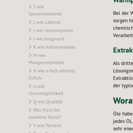
S wie
Bei der 
Spurenelemente
sorgen h
L wie Laktose
chemisch
I wie Immunsystem
Verarbeit
J wie Junghund
K wie Kohlenhydrate
Extrak
M wie
Mengenelemente
Als dritt
Lösungsm
X wie x-fach erhöhte
Zufuhr
Extrakti
der typi
U wie
Unverträglichkeit
Wora
Q wie Qualität
Was frisst der
Öle habe
moderne Hund?
jedes Öl,
Y wie Yersinia
sehr ene