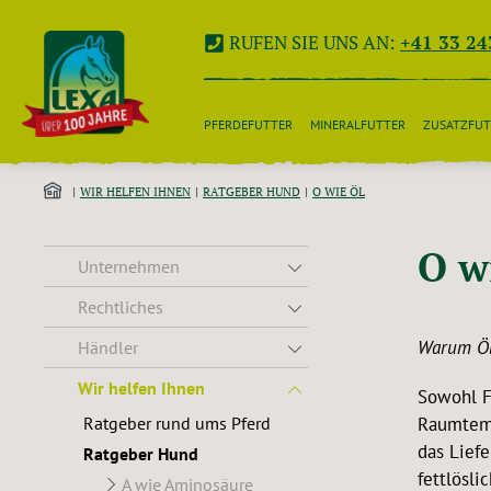
 Hauptinhalt springen
Zur Suche springen
Zur Hauptnavigation springen
RUFEN SIE UNS AN:
+41 33 24
PFERDEFUTTER
MINERALFUTTER
ZUSATZFUT
WIR HELFEN IHNEN
RATGEBER HUND
O WIE ÖL
O w
Unternehmen
Rechtliches
Warum Öl
Händler
Wir helfen Ihnen
Sowohl F
Ratgeber rund ums Pferd
Raumtemp
das Liefe
Ratgeber Hund
fettlösli
A wie Aminosäure