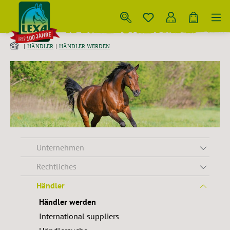
Zum Hauptinhalt springen
HÄNDLER
HÄNDLER WERDEN
Unternehmen
Rechtliches
Händler
Händler werden
International suppliers