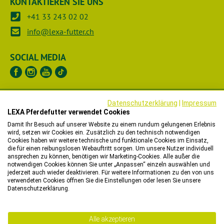
KONTAKTIEREN SIE UNS
+41 33 243 02 02
info@lexa-futter.ch
SOCIAL MEDIA
UNTERNEHMEN
Datenschutzerklärung
|
Impressum
LEXA Pferdefutter verwendet Cookies
RECHTLICHES
Damit Ihr Besuch auf unserer Website zu einem rundum gelungenen Erlebnis
wird, setzen wir Cookies ein. Zusätzlich zu den technisch notwendigen
Cookies haben wir weitere technische und funktionale Cookies im Einsatz,
HÄNDLER
die für einen reibungslosen Webauftritt sorgen. Um unsere Nutzer individuell
ansprechen zu können, benötigen wir Marketing-Cookies. Alle außer die
notwendigen Cookies können Sie unter „Anpassen“ einzeln auswählen und
WIR HELFEN IHNEN
jederzeit auch wieder deaktivieren. Für weitere Informationen zu den von uns
verwendeten Cookies öffnen Sie die Einstellungen oder lesen Sie unsere
Datenschutzerklärung.
Bitte beachten Sie, dass wir in unserem Onlineshop nur
Bestellungen mit einer Lieferadresse in der Schweiz
entgegennehmen können.
Alle akzeptieren