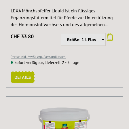
LEXA Mönchspfeffer Liquid ist ein flüssiges
Ergänzungsfuttermittel für Pferde zur Unterstützung
des Hormonstoffwechsels und des allgemeinen
Wohlbefindens. Die Rezeptur mit Mönchspfeffer,
CHF 33.80
Traubensilberkerze, Hopfen und Lavendel eignet sich
besonders für Stuten während der Rosse oder für
Pferde in hormonellen Belastungsphasen. Dank der
Preise inkl. MwSt. zzgl. Versandkosten
flüssigen Form lässt sich das Produkt einfach dosieren
Sofort verfügbar, Lieferzeit 2 - 3 Tage
und über das tägliche Futter verabreichen.
DETAILS