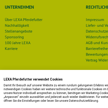
UNTERNEHMEN
RECHTLICH
Über LEXA Pferdefutter
Impressum
Nachhaltigkeit
Liefer- und 
Stellenangebote
Datenschutze
Sponsoring
Widerrufsrech
100 Jahre LEXA
AGB und Kun
Karriere
Barrierefreihe
Bewertungen
Vertrag Wider
LEXA Pferdefutter verwendet Cookies
Damit Ihr Besuch auf unserer Website zu einem rundum gelungenen Erlebnis wird
notwendigen Cookies haben wir weitere technische und funktionale Cookies im E
unsere Nutzer individuell ansprechen zu können, benötigen wir Marketing-Cooki
Bitte beachten Sie, dass wir in 
„Anpassen“ einzeln auswählen und jederzeit auch wieder deaktivieren. Für wei
öffnen Sie die Einstellungen oder lesen Sie unsere Datenschutzerklärung.
Sie möchten i