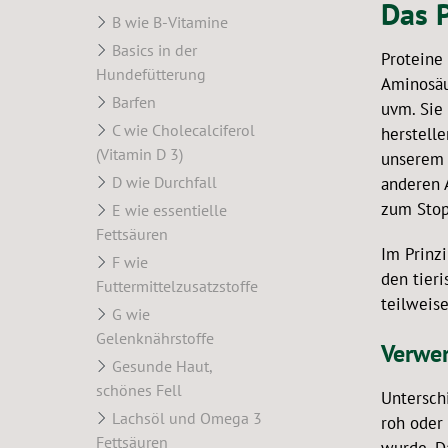
Das P
B wie B-Vitamine
Basics in der
Proteine
Hundefütterung
Aminosäu
Barfen
uvm. Sie 
C wie Cholecalciferol
herstell
(Vitamin D 3)
unserem 
D wie Durchfall
anderen 
zum Stopp
E wie essentielle
Fettsäuren
Im Prinzi
F wie
den tier
Futtermittelzusatzstoffe
teilweis
G wie
Gelenknährstoffe
Verwer
Gesunde Haut,
schönes Fell
Untersch
Lachsöl und Omega 3
roh oder
Fettsäuren