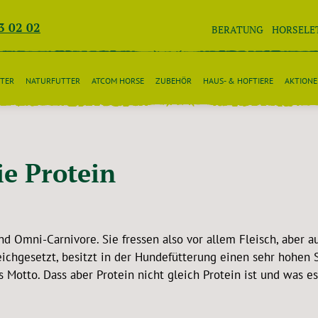
3 02 02
BERATUNG
HORSELE
TER
NATURFUTTER
ATCOM HORSE
ZUBEHÖR
HAUS- & HOFTIERE
AKTION
ie Protein
d Omni-Carnivore. Sie fressen also vor allem Fleisch, aber a
eichgesetzt, besitzt in der Hundefütterung einen sehr hohen S
s Motto. Dass aber Protein nicht gleich Protein ist und was es