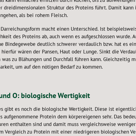
as kann einfaches erhitzen durch Kochen, bis zu aufwendigen 
der dreidimensionalen Struktur des Proteins führt. Damit kan
engehen, als bei rohem Fleisch.
 Darreichungsform macht einen Unterschied. Ist beispielsweis
chkeit des Proteins ab, auch wenn es aufgeschlossen wurde.
ne Bindegewebe deutlich schwerer verdaulich bzw. hat es eine
r hierfür wären der Pansen, Haut oder Lunge. Sinkt die Verdau
 was zu Blähungen und Durchfall führen kann. Gleichzeitig 
arkeit, um auf den nötigen Bedarf zu kommen.
und O: biologische Wertigkeit
es gibt es noch die biologische Wertigkeit. Diese ist eigentli
as aufgenommene Protein dem körpereigenen sehr. Das bedeutet
ren enthalten sind und damit muss vergleichsweise wenige
im Vergleich zu Protein mit einer niedrigeren biologischen V