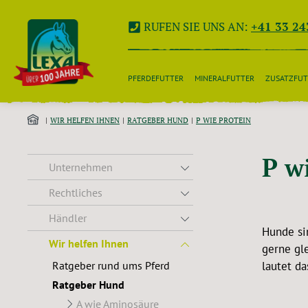
 Hauptinhalt springen
Zur Suche springen
Zur Hauptnavigation springen
RUFEN SIE UNS AN:
+41 33 24
PFERDEFUTTER
MINERALFUTTER
ZUSATZFUT
WIR HELFEN IHNEN
RATGEBER HUND
P WIE PROTEIN
P w
Unternehmen
Rechtliches
Händler
Hunde sin
Wir helfen Ihnen
gerne gl
Ratgeber rund ums Pferd
lautet da
Ratgeber Hund
A wie Aminosäure