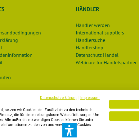
ES
HÄNDLER
Händler werden
Versandbedingungen
International suppliers
rklärung
Händlersuche
t
Händlershop
deninformation
Datenschutz Handel
it
Webinare für Handelspartner
rufen
Datenschutzerklärung
|
Impressum
, setzen wir Cookies ein. Zusätzlich zu den technisch
insatz, die für einen reibungslosen Webauftritt sorgen. Um
es. Alle außer die notwendigen Cookies können Sie unter
unserem Onlineshop nur Bestellungen mit einer Lieferadresse in d
tere Informationen zu den von uns verwendeten Cookies
n ein anderes Land liefern lassen? Dann freuen wir uns sehr auf I