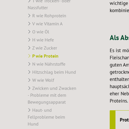
T wie Trocken- oder
wichtige
Nassfutter
kombinie
R wie Rohprotein
V wie Vitamin A
O wie Öl
Als Ab
H wie Hefe
Z wie Zucker
Es ist mö
P wie Protein
Fleischan
N wie Nährstoffe
guten Am
getrockne
Hitzschlag beim Hund
enthalten
W wie Wolf
hauptsäch
Zwicken und Zwacken
eher Neb
- Probleme mit dem
Proteins.
Bewegungsapparat
Haut- und
Fellprobleme beim
Prot
Hund