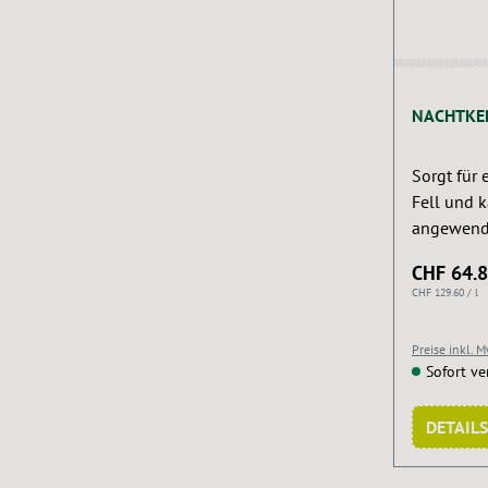
NACHTKE
Sorgt für 
Fell und 
angewende
essentiell
CHF 64.
CHF 129.60 / l
Preise inkl. 
Sofort ve
DETAILS