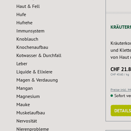
Haut & Fell
Hufe
Hufrehe
KRÄUTER
Immunsystem
Knoblauch
Kräuterko
Knochenaufbau
und Klett
Kotwasser & Durchfall
von Haut 
Leber
CHF 21.
Liquide & Elixiere
CHF 43.60 / kg
Magen & Verdauung
Mangan
Preise inkl. 
Sofort ve
Magnesium
Mauke
DETAILS
Muskelaufbau
Nervosität
Nierenprobleme