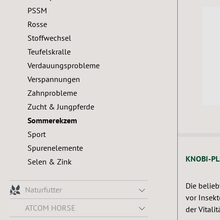
PSSM
Rosse
Stoffwechsel
Teufelskralle
Verdauungsprobleme
Verspannungen
Zahnprobleme
Zucht & Jungpferde
Sommerekzem
Sport
Spurenelemente
KNOBI-PL
Selen & Zink
Die belie
Naturfutter
vor Insek
ATCOM HORSE
der Vitalit