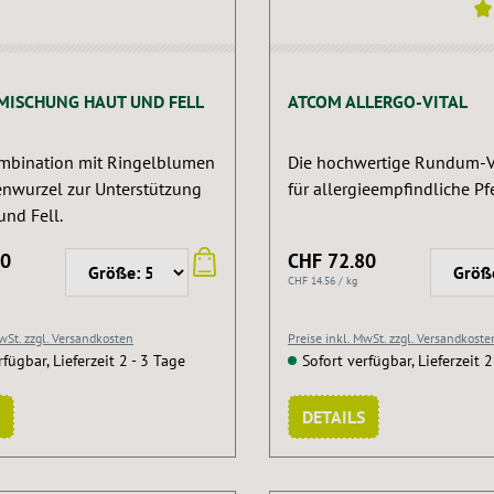
Durchschnittliche Bewertu
MISCHUNG HAUT UND FELL
ATCOM ALLERGO-VITAL
mbination mit Ringelblumen
Die hochwertige Rundum-
enwurzel zur Unterstützung
für allergieempfindliche Pf
und Fell.
80
CHF 72.80
CHF 14.56 / kg
MwSt. zzgl. Versandkosten
Preise inkl. MwSt. zzgl. Versandkoste
rfügbar, Lieferzeit 2 - 3 Tage
Sofort verfügbar, Lieferzeit 2
DETAILS