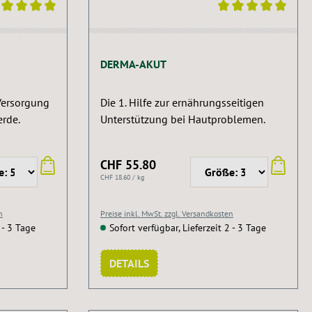
ng von 5 von 5 Sternen
Durchschnittliche Bewertung von 5 von 5 St
DERMA-AKUT
Versorgung
Die 1. Hilfe zur ernährungsseitigen
erde.
Unterstützung bei Hautproblemen.
CHF 55.80
CHF 18.60 / kg
n
Preise inkl. MwSt. zzgl. Versandkosten
 - 3 Tage
Sofort verfügbar, Lieferzeit 2 - 3 Tage
DETAILS