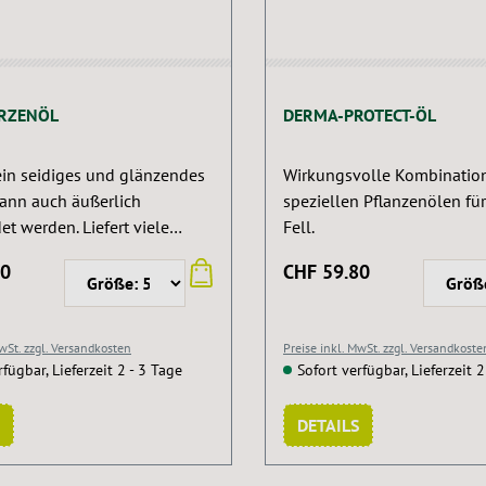
RZENÖL
DERMA-PROTECT-ÖL
ein seidiges und glänzendes
Wirkungsvolle Kombinatio
kann auch äußerlich
speziellen Pflanzenölen fü
t werden. Liefert viele
Fell.
e Fettsäuren.
80
CHF 59.80
MwSt. zzgl. Versandkosten
Preise inkl. MwSt. zzgl. Versandkoste
rfügbar, Lieferzeit 2 - 3 Tage
Sofort verfügbar, Lieferzeit 2
DETAILS