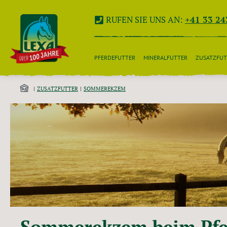
 Hauptinhalt springen
Zur Suche springen
Zur Hauptnavigation springen
RUFEN SIE UNS AN:
+41 33 24
PFERDEFUTTER
MINERALFUTTER
ZUSATZFUT
ZUSATZFUTTER
SOMMEREKZEM
Sommerekzem beim Pfe