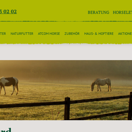
3 02 02
BERATUNG
HORSELE
TER
NATURFUTTER
ATCOM HORSE
ZUBEHÖR
HAUS- & HOFTIERE
AKTION
rd