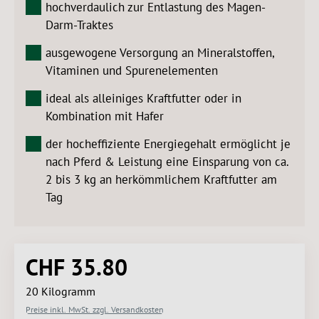
hochverdaulich zur Entlastung des Magen-
Darm-Traktes
ausgewogene Versorgung an Mineralstoffen,
Vitaminen und Spurenelementen
ideal als alleiniges Kraftfutter oder in
Kombination mit Hafer
der hocheffiziente Energiegehalt ermöglicht je
nach Pferd & Leistung eine Einsparung von ca.
2 bis 3 kg an herkömmlichem Kraftfutter am
Tag
CHF 35.80
Regulärer Preis:
20 Kilogramm
Preise inkl. MwSt. zzgl. Versandkosten