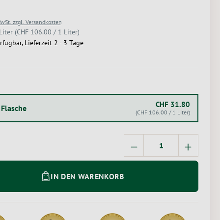
MwSt. zzgl. Versandkosten
Liter
(CHF 106.00 / 1 Liter)
rfügbar, Lieferzeit 2 - 3 Tage
USWÄHLEN
CHF 31.80
 Flasche
(CHF 106.00 / 1 Liter)
Produkt Anzahl: Gi
IN DEN WARENKORB