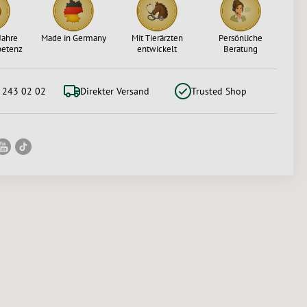
Jahre
Made in Germany
Mit Tierärzten
Persönliche
petenz
entwickelt
Beratung
 243 02 02
Direkter Versand
Trusted Shop