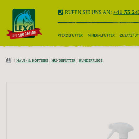
 Hauptinhalt springen
Zur Suche springen
Zur Hauptnavigation springen
RUFEN SIE UNS AN:
+41 33 24
PFERDEFUTTER
MINERALFUTTER
ZUSATZFUT
HAUS- & HOFTIERE
HUNDEFUTTER
HUNDEPFLEGE
Bildergalerie überspringen