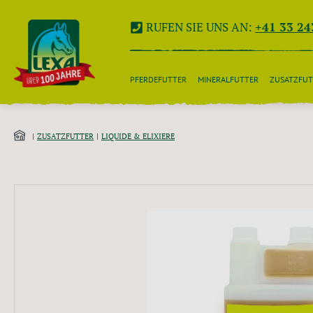
 Hauptinhalt springen
Zur Suche springen
Zur Hauptnavigation springen
RUFEN SIE UNS AN:
+41 33 24
PFERDEFUTTER
MINERALFUTTER
ZUSATZFUT
ZUSATZFUTTER
LIQUIDE & ELIXIERE
Bildergalerie überspringen