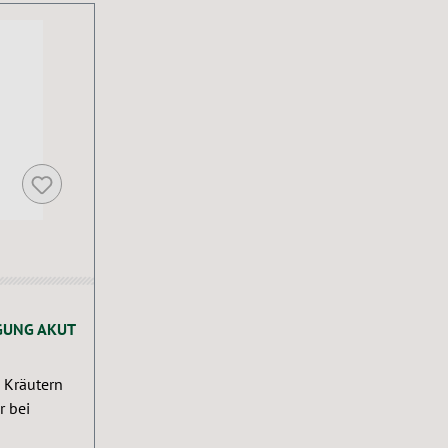
GUNG AKUT
 Kräutern
r bei