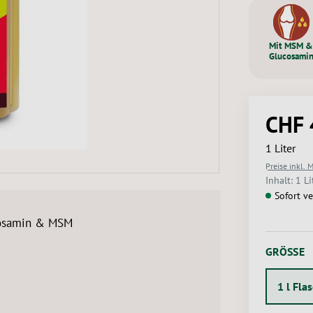
Mit MSM &
Glucosami
CHF 
Regulärer 
1 Liter
Preise inkl. 
Inhalt:
1 Li
Sofort ve
cosamin & MSM
A
GRÖSSE
1 l Fla