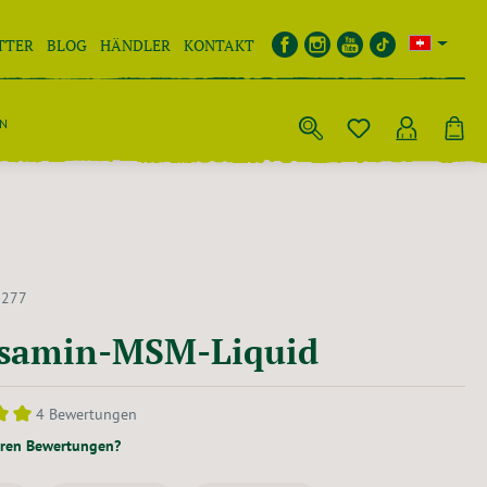
TTER
BLOG
HÄNDLER
KONTAKT
EN
5277
samin-MSM-Liquid
4 Bewertungen
ittliche Bewertung von 5 von 5 Sternen
eren Bewertungen?