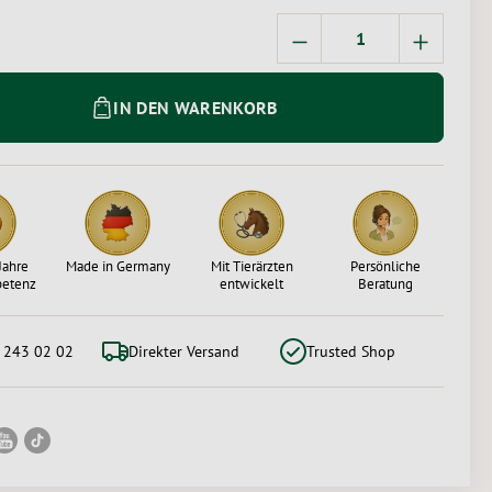
Produkt Anzahl: Gi
IN DEN WARENKORB
Jahre
Made in Germany
Mit Tierärzten
Persönliche
petenz
entwickelt
Beratung
 243 02 02
Direkter Versand
Trusted Shop