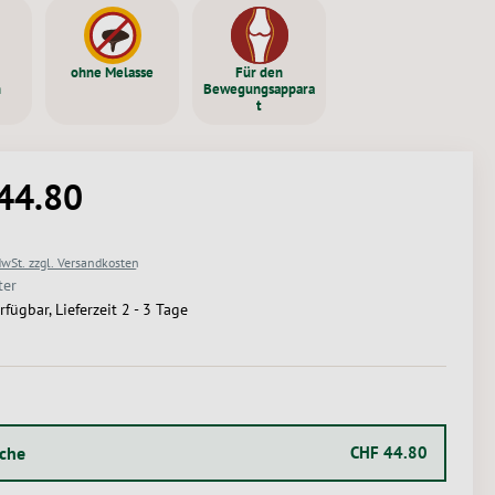
ohne Melasse
Für den
n
Bewegungsappara
t
44.80
Preis:
MwSt. zzgl. Versandkosten
ter
rfügbar, Lieferzeit 2 - 3 Tage
USWÄHLEN
sche
CHF 44.80